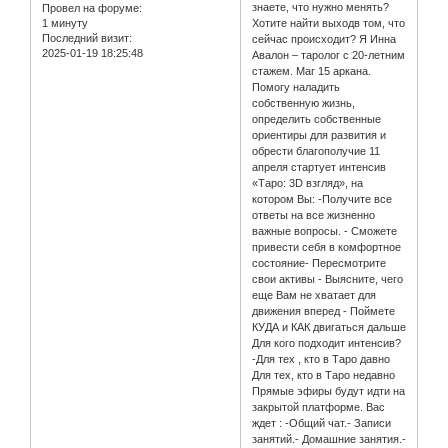
знаете, что нужно менять?
Провел на форуме:
1 минуту
Хотите найти выходв том, что
Последний визит:
сейчас происходит? Я Инна
2025-01-19 18:25:48
Авалон – таролог с 20-летним
стажем. Маг 15 аркана.
Помогу наладить
собственную жизнь,
определить собственные
ориентиры для развития и
обрести благополучие 11
апреля стартует интенсив
«Таро: 3D взгляд», на
котором Вы: -Получите все
ответы на все жизненно
важные вопросы. - Сможете
привести себя в комфортное
состояние- Пересмотрите
свои активы - Выясните, чего
еще Вам не хватает для
движения вперед - Поймете
КУДА и КАК двигаться дальше
Для кого подходит интенсив?
-Для тех , кто в Таро давно
Для тех, кто в Таро недавно
Прямые эфиры будут идти на
закрытой платформе. Вас
ждет : -Общий чат.- Записи
занятий.- Домашние занятия.-