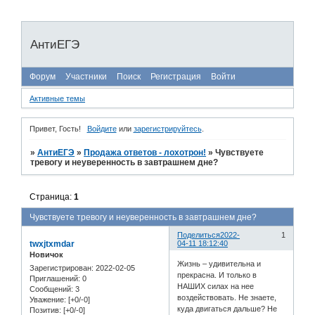
АнтиЕГЭ
Форум
Участники
Поиск
Регистрация
Войти
Активные темы
Привет, Гость!
Войдите
или
зарегистрируйтесь
.
»
АнтиЕГЭ
»
Продажа ответов - лохотрон!
»
Чувствуете
тревогу и неуверенность в завтрашнем дне?
Страница:
1
Чувствуете тревогу и неуверенность в завтрашнем дне?
Поделиться
2022-
1
twxjtxmdar
04-11 18:12:40
Новичок
Жизнь – удивительна и
Зарегистрирован
: 2022-02-05
прекрасна. И только в
Приглашений:
0
НАШИХ силах на нее
Сообщений:
3
воздействовать. Не знаете,
Уважение:
[+0/-0]
куда двигаться дальше? Не
Позитив:
[+0/-0]